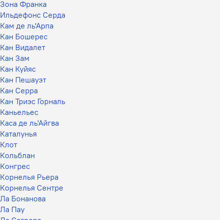
Зона Франка
Ильдефонс Серда
Кам де ль'Арпа
Кан Бошерес
Кан Видалет
Кан Зам
Кан Куйяс
Кан Пешауэт
Кан Серра
Кан Триэс Горналь
Каньельес
Каса де ль'Айгва
Каталунья
Клот
Кольблан
Конгрес
Корнелья Рьера
Корнелья Сентре
Ла Бонанова
Ла Пау
Ла Сагрера