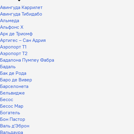
Авингуда Каррилет
Авингуда Тибидабо
Альмеда
Альфонс X
Арк де Триомф
Артигес – Сан Адрия
Аэропорт T1
Аэропорт T2
Бадалона Пумпеу Фабра
Бадаль
Бак де Рода
Баро де Вивер
Барселонета
Бельвидже
Бесос
Бесос Мар
Богатель
Бон Пастор
Валь д'Эброн
Вальдаура