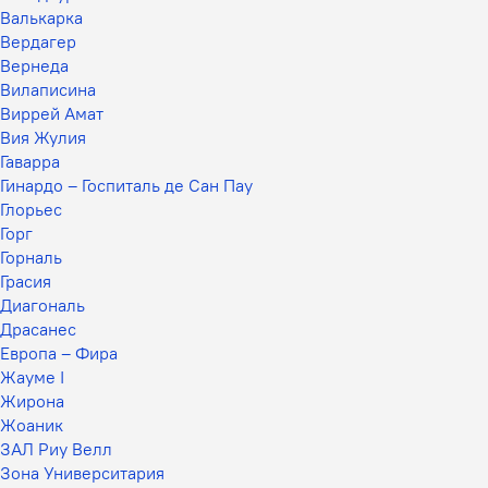
Валькарка
Вердагер
Вернеда
Вилаписина
Виррей Амат
Вия Жулия
Гаварра
Гинардо – Госпиталь де Сан Пау
Глорьес
Горг
Горналь
Грасия
Диагональ
Драсанес
Европа – Фира
Жауме I
Жирона
Жоаник
ЗАЛ Риу Велл
Зона Университария