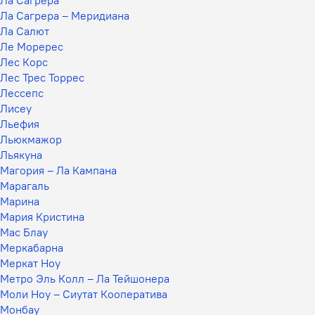
Ла Сагрера – Меридиана
Ла Салют
Ле Моререс
Лес Корс
Лес Трес Торрес
Лессепс
Лисеу
Льефия
Льюкмажор
Льякуна
Магория – Ла Кампана
Марагаль
Марина
Мария Кристина
Мас Блау
Меркабарна
Меркат Ноу
Метро Эль Колл – Ла Тейшонера
Моли Ноу – Сиутат Кооператива
Монбау