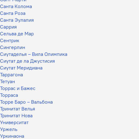
Санта Колома
Санта Роза
Санта Эулалия
Саррия
Сельва де Мар
Сентрик
Сингерлин
Сиутаделья – Вила Олимпика
Сиутат де ла Джустисия
Сиутат Меридиана
Таррагона
Тетуан
Торрас и Бажес
Торраса
Торре Баро – Вальбона
Тринитат Велья
Тринитат Нова
Университат
Уржель
Уркинаона