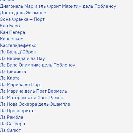
Диагональ Мар и эль Фронт Маритим дель Побленоу
Дрета дель Эшампле
Зона Франка — Порт
Кан Баро
Кан Пегера
Каньельес
Кастельдефельс
Ла Валь д’Эброн
Ла Вернеда и ла Пау
Ла Вила Олимпика дель Побленоу
Ла Гинейета
Ла Клота
Ла Марина де Порт
Ла Марина дель Прат Вермель
Ла Матернитат и Сант-Рамон
Ла Нова Эскерра дель Эшампле
Ла Просперитат
Ла Рамбла
Ла Сагрера
Ла Салют