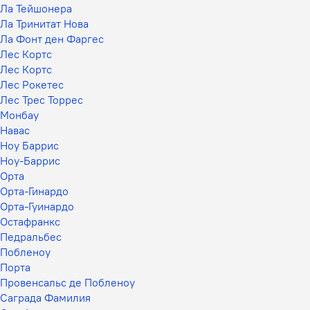
Ла Тейшонера
Ла Тринитат Нова
Ла Фонт ден Фаргес
Лес Кортс
Лес Кортс
Лес Рокетес
Лес Трес Торрес
Монбау
Навас
Ноу Баррис
Ноу-Баррис
Орта
Орта-Гинардо
Орта-Гуинардо
Остафранкс
Педральбес
Побленоу
Порта
Провенсальс де Побленоу
Саграда Фамилия