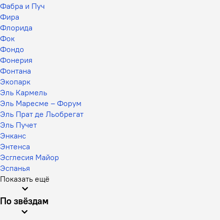
Фабра и Пуч
Фира
Флорида
Фок
Фондо
Фонерия
Фонтана
Экопарк
Эль Кармель
Эль Маресме – Форум
Эль Прат де Льобрегат
Эль Пучет
Энканс
Энтенса
Эсглесия Майор
Эспанья
Показать ещё
По звёздам