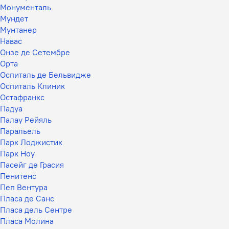
Монументаль
Мундет
Мунтанер
Навас
Онзе де Сетембре
Орта
Оспиталь де Бельвидже
Оспиталь Клиник
Остафранкс
Падуа
Палау Рейяль
Паральель
Парк Лоджистик
Парк Ноу
Пасейг де Грасия
Пенитенс
Пеп Вентура
Пласа де Санс
Пласа дель Сентре
Пласа Молина