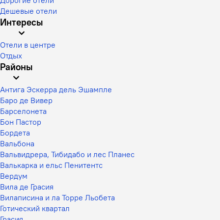
Дешевые отели
Интересы
Отели в центре
Отдых
Районы
Антига Эскерра дель Эшампле
Баро де Вивер
Барселонета
Бон Пастор
Бордета
Вальбона
Вальвидрера, Тибидабо и лес Планес
Валькарка и ельс Пенитентс
Вердум
Вила де Грасия
Вилаписина и ла Торре Льобета
Готический квартал
Грасия