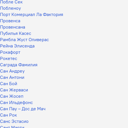
Побле Сек
Побленоу
Порт Комерциал Ла Фактория
Провенса
Провенсана
Пубилья Касес
Рамбла Жуст Оливерас
Рейна Элисенда
Рокафорт
Рокетес
Саграда Фамилия
Сан Андреу
Сан Антони
Сан Бой
Сан Жерваси
Сан Жосеп
Сан Ильдефонс
Сан Пау – Дос де Мач
Сан Рок
Санс Эстасио
Сант Марти