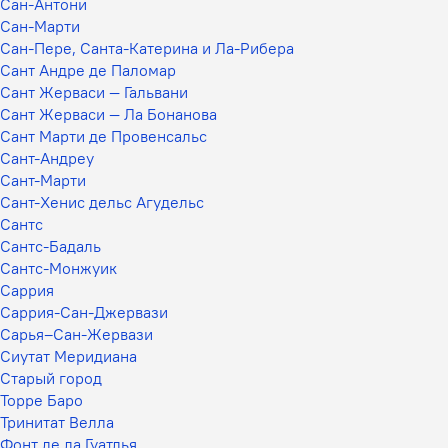
Сан-Антони
Сан-Марти
Сан-Пере, Санта-Катерина и Ла-Рибера
Сант Андре де Паломар
Сант Жерваси — Гальвани
Сант Жерваси — Ла Бонанова
Сант Марти де Провенсальс
Сант-Андреу
Сант-Марти
Сант-Хенис дельс Агудельс
Сантс
Сантс-Бадаль
Сантс-Монжуик
Саррия
Саррия-Сан-Джервази
Сарья–Сан-Жервази
Сиутат Меридиана
Старый город
Торре Баро
Тринитат Велла
Фонт де ла Гуатлья