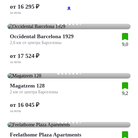
от 16 295 ₽
11
2
3
4
5
за ночь
Occidental Barcelona 1929
2,6 км от центра Барселоны
9,0
от 17 524 ₽
за ночь
Magatzem 128
2 км от центра Барселоны
9,2
от 16 045 ₽
за ночь
Feelathome Plaza Apartments