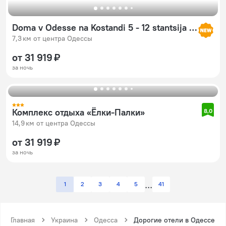
Doma v Odesse na Kostandi 5 - 12 stantsija Bol'shogo Fontana (rjadom more)
7,3 км от центра Одессы
от 31 919 ₽
за ночь
Комплекс отдыха «Ёлки-Палки»
8,0
14,9 км от центра Одессы
от 31 919 ₽
за ночь
1
2
3
4
5
41
Главная
Украина
Одесса
Дорогие отели в Одессе