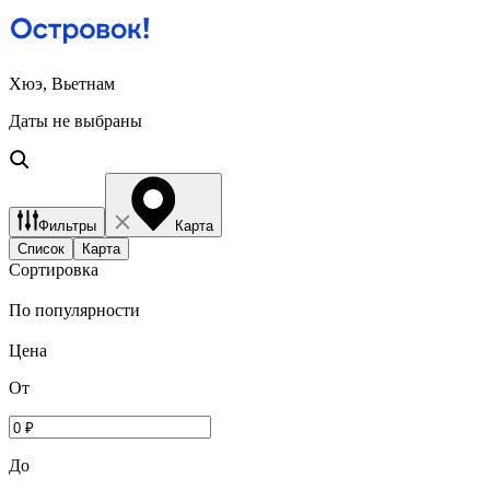
Хюэ, Вьетнам
Даты не выбраны
Фильтры
Карта
Список
Карта
Сортировка
По популярности
Цена
От
До