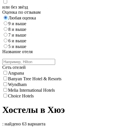
или без звёзд
Оценка по отзывам
Любая оценка
9 и выше
8 и выше
7 и выше
6 и выше
5 и выше
Название отеля
Сеть отелей
Angsana
Banyan Tree Hotel & Resorts
Wyndham
Melia International Hotels
Choice Hotels
Хостелы в Хюэ
: найдено 63 варианта