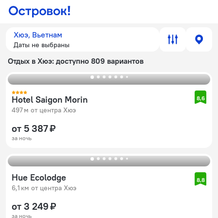
Хюэ, Вьетнам
Даты не выбраны
Отдых в Хюэ
: доступно 809 вариантов
Hotel Saigon Morin
8,6
497 м от центра Хюэ
от 5 387 ₽
за ночь
Hue Ecolodge
8,8
6,1 км от центра Хюэ
от 3 249 ₽
за ночь