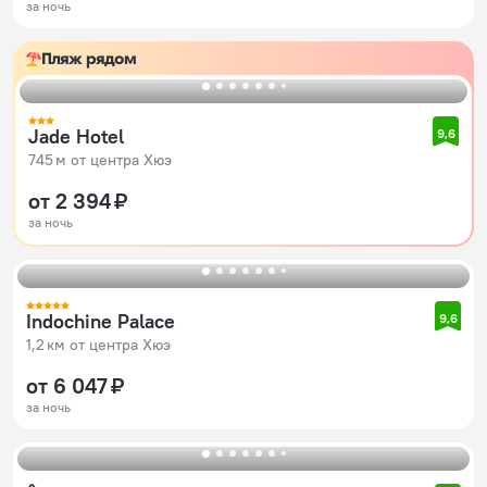
за ночь
Пляж рядом
Jade Hotel
9,6
745 м от центра Хюэ
от 2 394 ₽
за ночь
Indochine Palace
9,6
1,2 км от центра Хюэ
от 6 047 ₽
за ночь