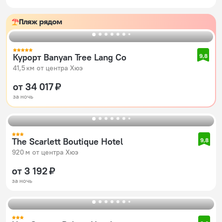
Пляж рядом
Курорт Banyan Tree Lang Co
9,8
41,5 км от центра Хюэ
от 34 017 ₽
за ночь
The Scarlett Boutique Hotel
9,8
920 м от центра Хюэ
от 3 192 ₽
за ночь