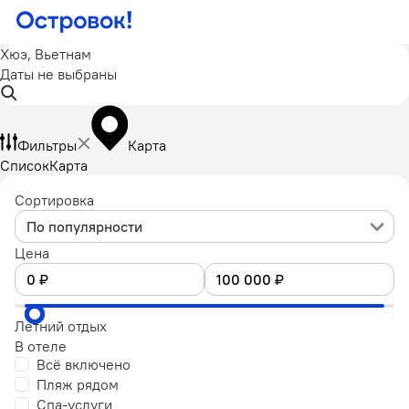
Хюэ, Вьетнам
Даты не выбраны
Фильтры
Карта
Список
Карта
Сортировка
По популярности
Цена
Летний отдых
В отеле
Всё включено
Пляж рядом
Спа-услуги