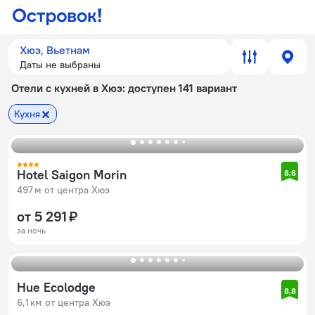
Хюэ, Вьетнам
Даты не выбраны
Отели с кухней в Хюэ
: доступен 141 вариант
Кухня
Hotel Saigon Morin
8,6
497 м от центра Хюэ
от 5 291 ₽
за ночь
Hue Ecolodge
8,8
6,1 км от центра Хюэ