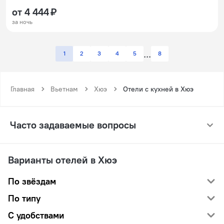
от 4 444 ₽
за ночь
1
2
3
4
5
8
Главная
Вьетнам
Хюэ
Отели с кухней в Хюэ
Часто задаваемые вопросы
Варианты отелей в Хюэ
По звёздам
По типу
С удобствами