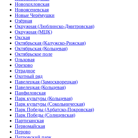
Новохохловская
Новоясеневская
Новые Черёмушки
Озёрная
Окружная (Люблинско-Дмитровская)
Окружная (МЦК)
Окская
Октябрьская (Калужско-Рижская)
Октябрьская (Кольцевая)
Октябрьское поле
Ольховая
Орехово
Отрадное
Охотный ряд
Павелецкая (Замоскворецкая)
Павелецкая (Кольцевая)
Панфиловская
Парк культуры (Кольцевая)
Парк культуры (Сокольническая)
Парк Победы (Арбатско-Покровская)
Парк Победы (Солнцевская)
Партизанская
Первомайская
Перово
Петровский парк