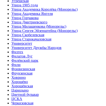
Угрешская
Улица 1905 года
Улица Академика Королёва (Монорельс)
Улица Академика Янгеля
Улица Горчакова
Улица Дмитриевского
Улица Милашенкова (Монорельс)
Улица Сергея Эйзенштейна (Монорельс)
Улица Скобелевская
Улица Старокачаловская
Университет
Университет Дружбы Народов
Физтех
Филатов Луг
Филёвский парк
Фили
Фонвизинская
Фрунзенская
Ховрино
Хорошёво
Хорошёвская
Царицыно
Цветной бульвар
ЦСКА
Черкизовская