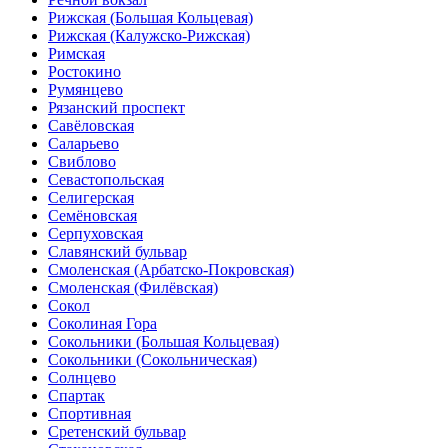
Рижская (Большая Кольцевая)
Рижская (Калужско-Рижская)
Римская
Ростокино
Румянцево
Рязанский проспект
Савёловская
Саларьево
Свиблово
Севастопольская
Селигерская
Семёновская
Серпуховская
Славянский бульвар
Смоленская (Арбатско-Покровская)
Смоленская (Филёвская)
Сокол
Соколиная Гора
Сокольники (Большая Кольцевая)
Сокольники (Сокольническая)
Солнцево
Спартак
Спортивная
Сретенский бульвар