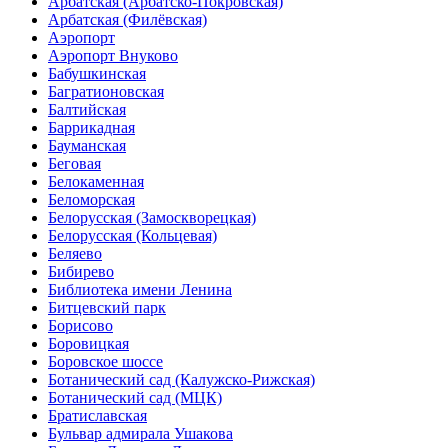
Арбатская (Арбатско-Покровская)
Арбатская (Филёвская)
Аэропорт
Аэропорт Внуково
Бабушкинская
Багратионовская
Балтийская
Баррикадная
Бауманская
Беговая
Белокаменная
Беломорская
Белорусская (Замоскворецкая)
Белорусская (Кольцевая)
Беляево
Бибирево
Библиотека имени Ленина
Битцевский парк
Борисово
Боровицкая
Боровское шоссе
Ботанический сад (Калужско-Рижская)
Ботанический сад (МЦК)
Братиславская
Бульвар адмирала Ушакова