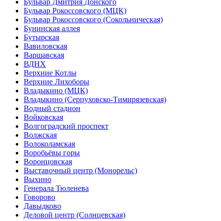
Бульвар Дмитрия Донского
Бульвар Рокоссовского (МЦК)
Бульвар Рокоссовского (Сокольническая)
Бунинская аллея
Бутырская
Вавиловская
Варшавская
ВДНХ
Верхние Котлы
Верхние Лихоборы
Владыкино (МЦК)
Владыкино (Серпуховско-Тимирязевская)
Водный стадион
Войковская
Волгоградский проспект
Волжская
Волоколамская
Воробьёвы горы
Воронцовская
Выставочный центр (Монорельс)
Выхино
Генерала Тюленева
Говорово
Давыдково
Деловой центр (Солнцевская)