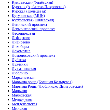
Кунцевская (Филёвская)
Курская (Арбатско-Покровская)
Курская (Кольцевая)
Кутузовская (МЦК)
Кутузовская (Филёвская)
Ленинский проспект
Лермонтовский проспект
Лесопарковая
Лефортово
Лианозово
Лихоборы
Локомотив
Ломоносовский проспект
Лубянка
Лужники
Лухмановская
Люблино
Марксистская
Марьина роща (Большая Кольцевая)
Марьина Роща (Люблинско-Дмитровская)
Марьино
Маяковская
Медведково
Менделеевская
Минская