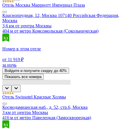
Отель Москва Марриотт Империал Плаза
Краснопрудная, 12, Москва 107140 Российская Федерация,
Москва
3,6 км от центра Москвы
404 м от метро Комсомольская (Сокольническая)
9,1
Номер в этом отеле
от 11 919 ₽
за ночь
Войдите
и получите скидку до
40%
Показать все номера
Отель Swissotel Красные Холмы
Космодамианская наб., д. 52, стр.6, Москва
3 км от центра Москвы
416 м от метро Павелецкая (Замоскворецкая)
9,1