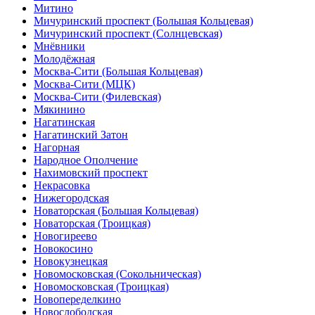
Митино
Мичуринский проспект (Большая Кольцевая)
Мичуринский проспект (Солнцевская)
Мнёвники
Молодёжная
Москва-Сити (Большая Кольцевая)
Москва-Сити (МЦК)
Москва-Сити (Филевская)
Мякинино
Нагатинская
Нагатинский Затон
Нагорная
Народное Ополчение
Нахимовский проспект
Некрасовка
Нижегородская
Новаторская (Большая Кольцевая)
Новаторская (Троицкая)
Новогиреево
Новокосино
Новокузнецкая
Новомосковская (Сокольническая)
Новомосковская (Троицкая)
Новопеределкино
Новослободская