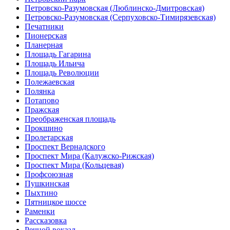
Петровско-Разумовская (Люблинско-Дмитровская)
Петровско-Разумовская (Серпуховско-Тимирязевская)
Печатники
Пионерская
Планерная
Площадь Гагарина
Площадь Ильича
Площадь Революции
Полежаевская
Полянка
Потапово
Пражская
Преображенская площадь
Прокшино
Пролетарская
Проспект Вернадского
Проспект Мира (Калужско-Рижская)
Проспект Мира (Кольцевая)
Профсоюзная
Пушкинская
Пыхтино
Пятницкое шоссе
Раменки
Рассказовка
Речной вокзал