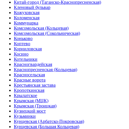
Китай-город (Таганско-Краснопресненская)
Кленовый бульвар
Кожуховская
Коломенская
Коммунарка
Комсомольская (Кольцевая)
Комсомольская (Сокольническая)
Коньково
Коптево
Корниловская
Косино
Котельники
Красногвардейская
Краснопресненская (Кольцевая)
Красносельская
Красные ворота
Крестьянская застава
Кропоткинская
Крылатское
Крымская (МЦК)
Крымская (Троицкая)
Кузнецкий мост
Кузьминки
Кунцевская (Арбатско-Покровская)
Кунцевская (Большая Кольцевая)