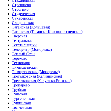
Стахановская
Стрешнево
Строгино
Студенческая
Сухаревская
Сходненская
Таганская (Кольцевая)
Таганская (Таганско-Краснопресненская)
Тверская
Театральная
Текстильщики
Телецентр (Монорельс)
Тёплый Стан
Терехово
Технопарк
Тимирязевская
Тимирязевская (Монорельс)
Третьяковская (Калининская)
Третьяковская (Калужско-Рижская)
Тропарёво
Трубная
Тульская
Тургеневская
Тушинская
Тютчевская