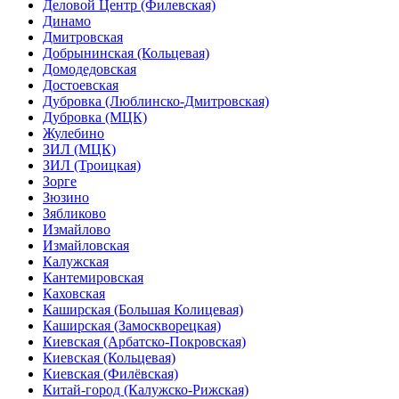
Деловой Центр (Филевская)
Динамо
Дмитровская
Добрынинская (Кольцевая)
Домодедовская
Достоевская
Дубровка (Люблинско-Дмитровская)
Дубровка (МЦК)
Жулебино
ЗИЛ (МЦК)
ЗИЛ (Троицкая)
Зорге
Зюзино
Зябликово
Измайлово
Измайловская
Калужская
Кантемировская
Каховская
Каширская (Большая Колицевая)
Каширская (Замоскворецкая)
Киевская (Арбатско-Покровская)
Киевская (Кольцевая)
Киевская (Филёвская)
Китай-город (Калужско-Рижская)