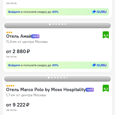
за ночь
Войдите
и получите скидку до
40%
Отель Амай
8,3
11,4 км от центра Москвы
от 2 880 ₽
за ночь
Войдите
и получите скидку до
40%
Отель Marco Polo by Moss Hospitality
8,2
1,7 км от центра Москвы
от 9 222 ₽
за ночь