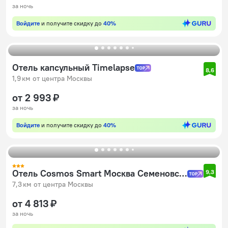
за ночь
Войдите
и получите скидку до
40%
Отель капсульный Timelapse
8,6
1,9 км от центра Москвы
от 2 993 ₽
за ночь
Войдите
и получите скидку до
40%
Отель Cosmos Smart Москва Семеновская
9,3
7,3 км от центра Москвы
от 4 813 ₽
за ночь