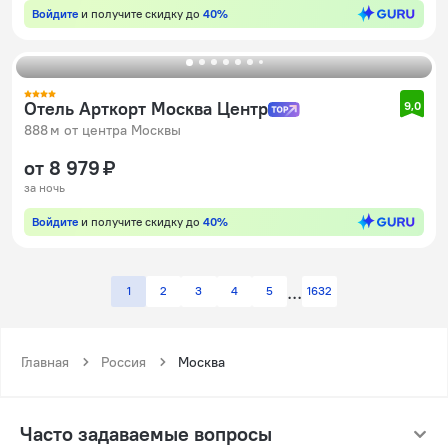
Войдите
и получите скидку до
40%
Отель Арткорт Москва Центр
9,0
888 м от центра Москвы
от 8 979 ₽
за ночь
Войдите
и получите скидку до
40%
1
2
3
4
5
1632
Главная
Россия
Москва
Часто задаваемые вопросы