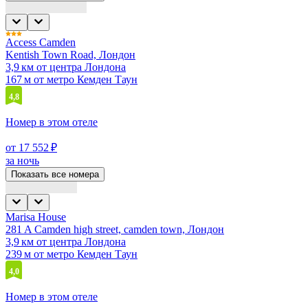
Access Camden
Kentish Town Road, Лондон
3,9 км от центра Лондона
167 м от метро Кемден Таун
4,8
Номер в этом отеле
от 17 552 ₽
за ночь
Показать все номера
Marisa House
281 A Camden high street, camden town, Лондон
3,9 км от центра Лондона
239 м от метро Кемден Таун
4,0
Номер в этом отеле