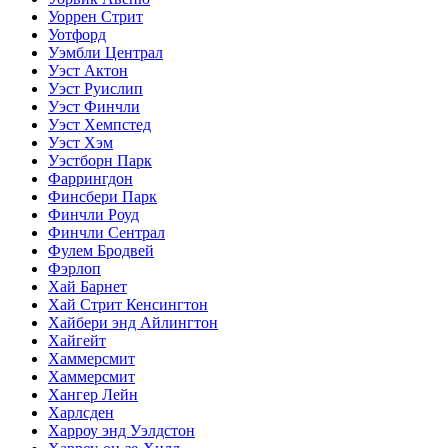
Уоррен Стрит
Уотфорд
Уэмбли Централ
Уэст Актон
Уэст Руислип
Уэст Финчли
Уэст Хемпстед
Уэст Хэм
Уэстборн Парк
Фаррингдон
Финсбери Парк
Финчли Роуд
Финчли Сентрал
Фулем Бродвей
Фэрлоп
Хай Барнет
Хай Стрит Кенсингтон
Хайбери энд Айлингтон
Хайгейт
Хаммерсмит
Хаммерсмит
Хангер Лейн
Харлсден
Харроу энд Уэлдстон