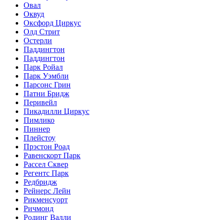
Овал
Оквуд
Оксфорд Циркус
Олд Стрит
Остерли
Паддингтон
Паддингтон
Парк Ройал
Парк Уэмбли
Парсонс Грин
Патни Бридж
Перивейл
Пикадилли Циркус
Пимлико
Пиннер
Плейстоу
Прэстон Роад
Равенскорт Парк
Рассел Сквер
Регентс Парк
Редбридж
Рейнерс Лейн
Рикменсуорт
Ричмонд
Родинг Валли