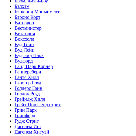
Бромли-бай-Боу
Бэлхэм
Бэнк энд Моньюмент
Бэронс Корт
Ватерлоо
Вестминстер
Виктория
Воксхолл
Вуд Грин
Вуд Лейн
Вудсайд Парк
Вудфорд
Гайд Парк Корнер
Ганнерсбери
Гантс Хилл
Глостер Роуд
Голдерс Грин
Голдок Роуд
Грейндж Хилл
Грейт Портленд стрит
Грин Парк
Гринфорд
Гудж Стрит
Дагенем Ист
Дагенем Хитуэй