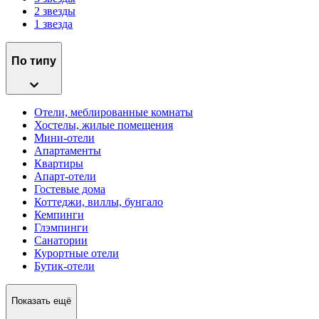
2 звезды
1 звезда
По типу
Отели, меблированные комнаты
Хостелы, жилые помещения
Мини-отели
Апартаменты
Квартиры
Апарт-отели
Гостевые дома
Коттеджи, виллы, бунгало
Кемпинги
Глэмпинги
Санатории
Курортные отели
Бутик-отели
Показать ещё