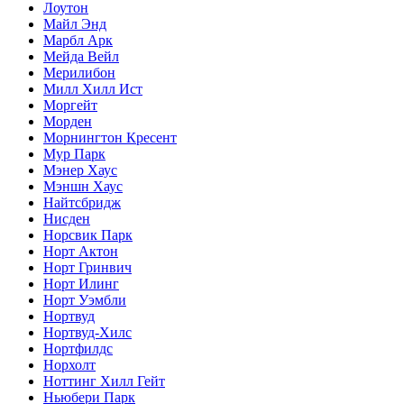
Лоутон
Майл Энд
Марбл Арк
Мейда Вейл
Мерилибон
Милл Хилл Ист
Моргейт
Морден
Морнингтон Кресент
Мур Парк
Мэнер Хаус
Мэншн Хаус
Найтсбридж
Нисден
Норсвик Парк
Норт Актон
Норт Гринвич
Норт Илинг
Норт Уэмбли
Нортвуд
Нортвуд-Хилс
Нортфилдс
Норхолт
Ноттинг Хилл Гейт
Ньюбери Парк