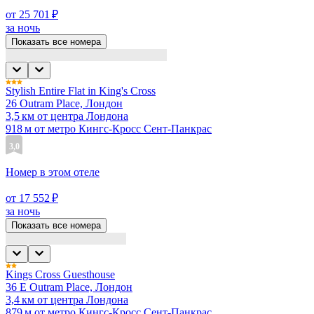
от 25 701 ₽
за ночь
Показать все номера
Stylish Entire Flat in King's Cross
26 Outram Place, Лондон
3,5 км от центра Лондона
918 м от метро Кингс-Кросс Сент-Панкрас
3,0
Номер в этом отеле
от 17 552 ₽
за ночь
Показать все номера
Kings Cross Guesthouse
36 E Outram Place, Лондон
3,4 км от центра Лондона
879 м от метро Кингс-Кросс Сент-Панкрас