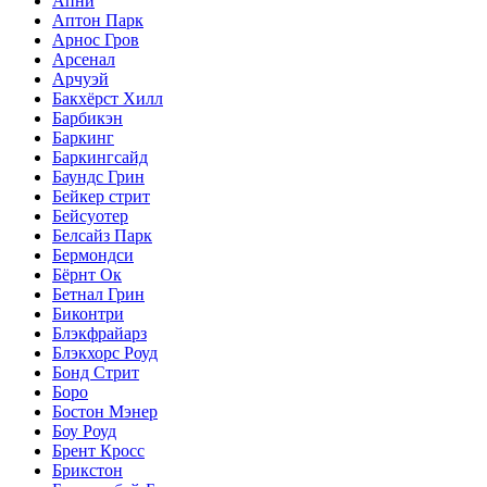
Апни
Аптон Парк
Арнос Гров
Арсенал
Арчуэй
Бакхёрст Хилл
Барбикэн
Баркинг
Баркингсайд
Баундс Грин
Бейкер стрит
Бейсуотер
Белсайз Парк
Бермондси
Бёрнт Ок
Бетнал Грин
Биконтри
Блэкфрайарз
Блэкхорс Роуд
Бонд Стрит
Боро
Бостон Мэнер
Боу Роуд
Брент Кросс
Брикстон