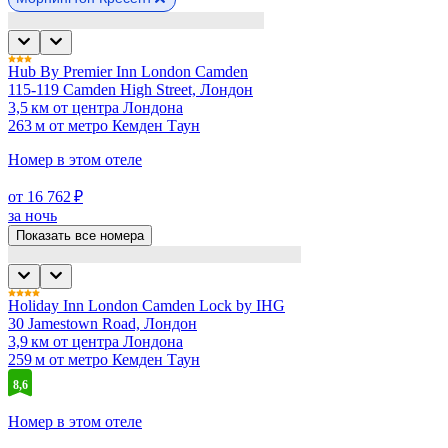
Hub By Premier Inn London Camden
115-119 Camden High Street, Лондон
3,5 км от центра Лондона
263 м от метро Кемден Таун
Номер в этом отеле
от 16 762 ₽
за ночь
Показать все номера
Holiday Inn London Camden Lock by IHG
30 Jamestown Road, Лондон
3,9 км от центра Лондона
259 м от метро Кемден Таун
8,6
Номер в этом отеле