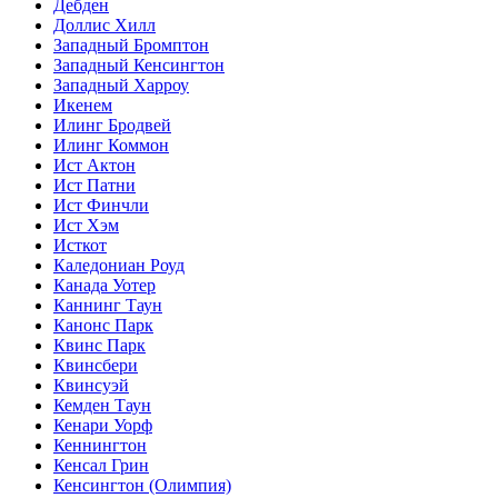
Дебден
Доллис Хилл
Западный Бромптон
Западный Кенсингтон
Западный Харроу
Икенем
Илинг Бродвей
Илинг Коммон
Ист Актон
Ист Патни
Ист Финчли
Ист Хэм
Исткот
Каледониан Роуд
Канада Уотер
Каннинг Таун
Канонс Парк
Квинс Парк
Квинсбери
Квинсуэй
Кемден Таун
Кенари Уорф
Кеннингтон
Кенсал Грин
Кенсингтон (Олимпия)