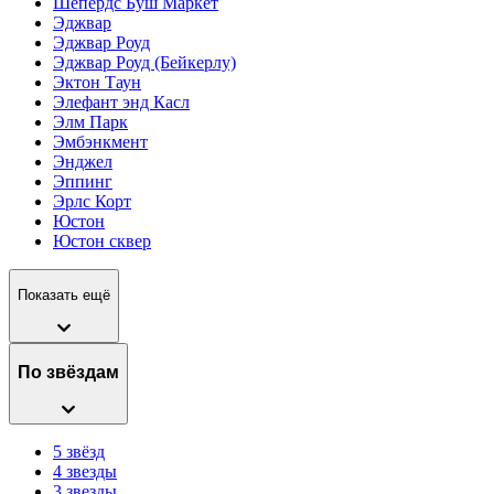
Шепердс Буш Маркет
Эджвар
Эджвар Роуд
Эджвар Роуд (Бейкерлу)
Эктон Таун
Элефант энд Касл
Элм Парк
Эмбэнкмент
Энджел
Эппинг
Эрлс Корт
Юстон
Юстон сквер
Показать ещё
По звёздам
5 звёзд
4 звезды
3 звезды