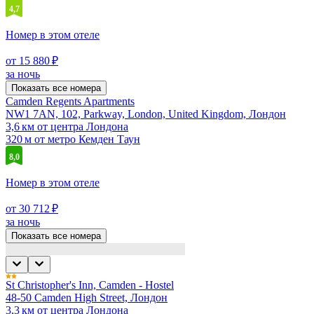
4,7
Номер в этом отеле
от 15 880 ₽
за ночь
Показать все номера
Camden Regents Apartments
NW1 7AN, 102, Parkway, London, United Kingdom, Лондон
3,6 км от центра Лондона
320 м от метро Кемден Таун
8,0
Номер в этом отеле
от 30 712 ₽
за ночь
Показать все номера
St Christopher's Inn, Camden - Hostel
48-50 Camden High Street, Лондон
3,3 км от центра Лондона