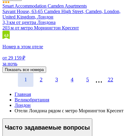
Smart Accommodation Camden Apartments
Savant House, 63-65 Camden High Street, Camden, London,
United Kingdom, Лондон
3,3 км от центра Лондона
203 м от метро Морнингтон Кресент
4,0
Номер в этом отеле
от 29 159 ₽
за ночь
Показать все номера
1
2
3
4
5
22
Главная
Великобритания
Лондон
Отели Лондона рядом с метро Морнингтон Кресент
Часто задаваемые вопросы