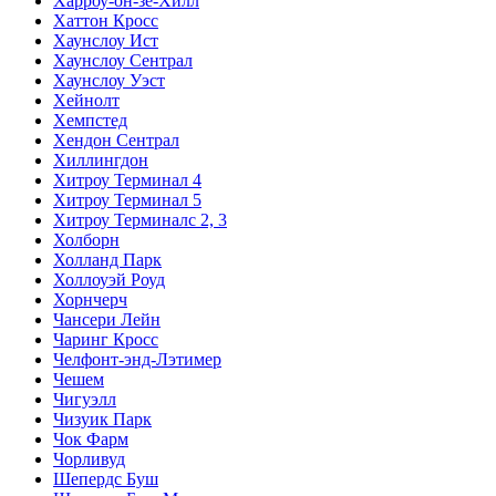
Харроу-он-зе-Хилл
Хаттон Кросс
Хаунслоу Ист
Хаунслоу Сентрал
Хаунслоу Уэст
Хейнолт
Хемпстед
Хендон Сентрал
Хиллингдон
Хитроу Терминал 4
Хитроу Терминал 5
Хитроу Терминалс 2, 3
Холборн
Холланд Парк
Холлоуэй Роуд
Хорнчерч
Чансери Лейн
Чаринг Кросс
Челфонт-энд-Лэтимер
Чешем
Чигуэлл
Чизуик Парк
Чок Фарм
Чорливуд
Шепердс Буш