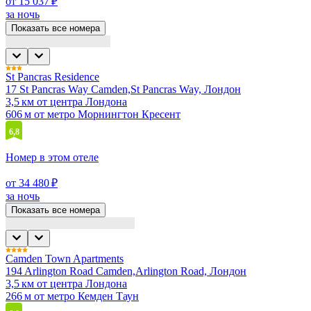
от 15 037 ₽
за ночь
Показать все номера
St Pancras Residence
17 St Pancras Way Camden,St Pancras Way, Лондон
3,5 км от центра Лондона
606 м от метро Морнингтон Кресент
6,8
Номер в этом отеле
от 34 480 ₽
за ночь
Показать все номера
Camden Town Apartments
194 Arlington Road Camden,Arlington Road, Лондон
3,5 км от центра Лондона
266 м от метро Кемден Таун