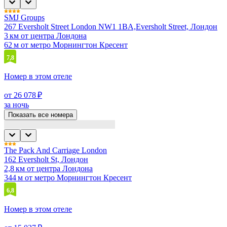
SMJ Groups
267 Eversholt Street London NW1 1BA,Eversholt Street, Лондон
3 км от центра Лондона
62 м от метро Морнингтон Кресент
7,8
Номер в этом отеле
от 26 078 ₽
за ночь
Показать все номера
The Pack And Carriage London
162 Eversholt St, Лондон
2,8 км от центра Лондона
344 м от метро Морнингтон Кресент
6,8
Номер в этом отеле