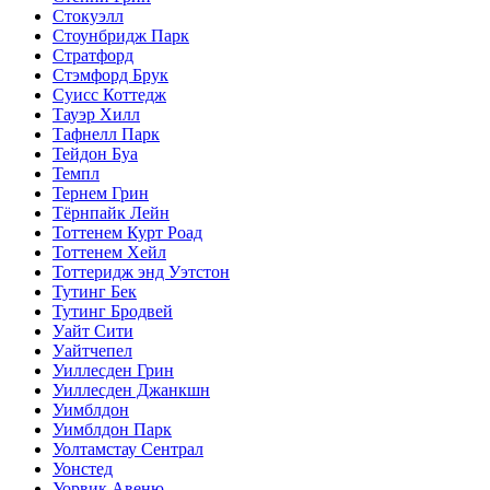
Стокуэлл
Стоунбридж Парк
Стратфорд
Стэмфорд Брук
Суисс Коттедж
Тауэр Хилл
Тафнелл Парк
Тейдон Буа
Темпл
Тернем Грин
Тёрнпайк Лейн
Тоттенем Курт Роад
Тоттенем Хейл
Тоттеридж энд Уэтстон
Тутинг Бек
Тутинг Бродвей
Уайт Сити
Уайтчепел
Уиллесден Грин
Уиллесден Джанкшн
Уимблдон
Уимблдон Парк
Уолтамстау Сентрал
Уонстед
Уорвик Авеню