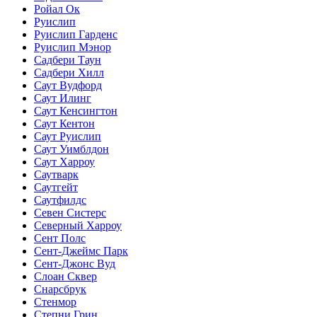
Ройал Ок
Руислип
Руислип Гарденс
Руислип Мэнор
Садбери Таун
Садбери Хилл
Саут Вудфорд
Саут Илинг
Саут Кенсингтон
Саут Кентон
Саут Руислип
Саут Уимблдон
Саут Харроу
Саутварк
Саутгейт
Саутфилдс
Севен Систерс
Северный Харроу
Сент Полс
Сент-Джеймс Парк
Сент-Джонс Вуд
Слоан Сквер
Снарсбрук
Стенмор
Степни Грин