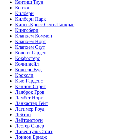
Кентиш Таун
Кентон
Килберн
Килберн Парк
Кингс-Кросс Сент-Панкрас
Кингсбери
Клапхем Коммон
Клапхем Норт
Клапхем Саут
Ковент Гарден
Кокфостерс
Колиндейл
Кольерс Вуд
Кроксли
Кью Гарденс
Кэннон Стрит
Ладброк Гров
Ламбет Норт
Ланкастер Гейт
Латимер Роуд
Лейтон
Лейтонстоун
Лестер Сквер
Ливерпуль Стрит
Лондон Бридж