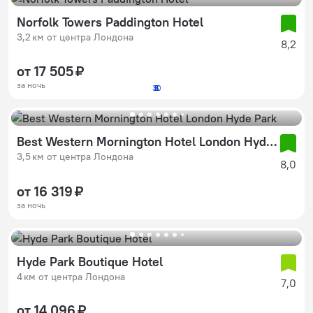
Norfolk Towers Paddington Hotel
3,2 км от центра Лондона
8,2
от 17 505 ₽
за ночь
30
2
3
4
5
Best Western Mornington Hotel London Hyde Park
3,5 км от центра Лондона
8,0
от 16 319 ₽
за ночь
Hyde Park Boutique Hotel
4 км от центра Лондона
7,0
от 14 096 ₽