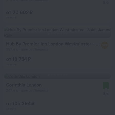
8,6
от 20 602 ₽
за ночь
Hub By Premier Inn London Westminster - Saint James' Park
987 м от центра Лондона
от 18 754 ₽
за ночь
Corinthia London
247 м от центра Лондона
9,6
от 105 394 ₽
за ночь