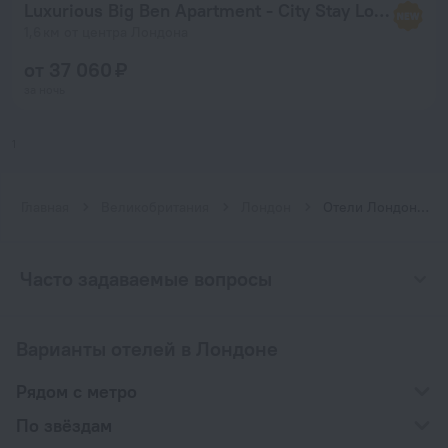
Luxurious Big Ben Apartment - City Stay London
1,6 км от центра Лондона
от 37 060 ₽
за ночь
1
Главная
Великобритания
Лондон
Отели Лондона рядом с метро Вестминстер
Часто задаваемые вопросы
Варианты отелей в Лондоне
Рядом с метро
По звёздам