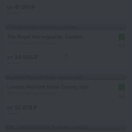
от 41 061 ₽
за ночь
The Royal Horseguards, London
269 м от центра Лондона
8,8
от 34 966 ₽
6
2
3
4
5
за ночь
London Marriott Hotel County Hall
900 м от центра Лондона
8,8
от 52 878 ₽
за ночь