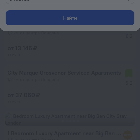
за ночь
Найти
The Walrus Bar and Hostel
1,2 км от центра Лондона
8,2
от 13 146 ₽
за ночь
City Marque Grosvenor Serviced Apartments
1,2 км от центра Лондона
6,2
от 37 060 ₽
за ночь
1 Bedroom Luxury Apartment near Big Ben City Stay London
1,5 км от центра Лондона