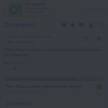
Отели Лондона рядом с метро Вестминстер — забронировать 
Островок!
В приложении
Смотреть
цены ниже!
134765
Лондон, Великобритания
Даты не выбраны
Отели Лондона рядом с метро Вестминстер
: доступно
110 вариантов
Вестминстер
Park Plaza London Westminster Bridge
1 км от центра Лондона
8,6
от 28 964 ₽