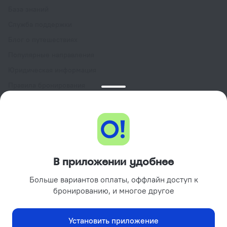
База знаний
Служба поддержки
Блог о путешествиях
Популярные направления
Юридическая информация
Правила бронирования
Пользовательское соглашение сервиса
Ostrovok.ru
Программа лояльности GURU
Подарочные сертификаты
Партнёрам
В приложении удобнее
Объектам размещения
Больше вариантов оплаты, оффлайн доступ к
Турагентствам
бронированию, и многое другое
Корпоративным клиентам
Поиск отелей на вашем сайте
Установить приложение