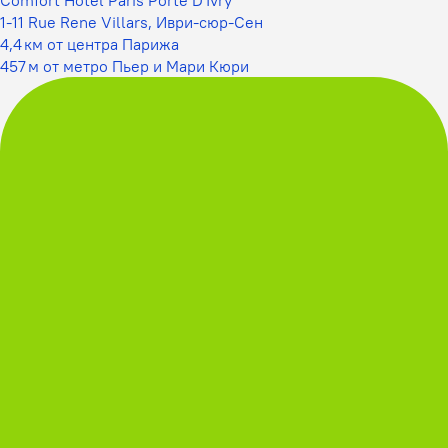
1-11 Rue Rene Villars, Иври-сюр-Сен
4,4 км от центра Парижа
457 м от метро Пьер и Мари Кюри