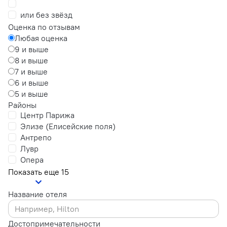
или без звёзд
Оценка по отзывам
Любая оценка
9 и выше
8 и выше
7 и выше
6 и выше
5 и выше
Районы
Центр Парижа
Элизе (Елисейские поля)
Антрепо
Лувр
Опера
Показать еще 15
Название отеля
Достопримечательности