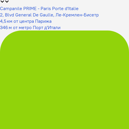
Campanile PRIME - Paris Porte d'Italie
2, Blvd General De Gaulle, Ле-Кремлен-Бисетр
4,5 км от центра Парижа
346 м от метро Порт д'Итали