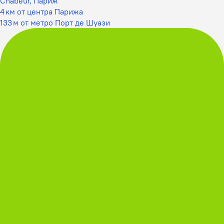
Chabeur, Париж
4 км от центра Парижа
133 м от метро Порт де Шуази