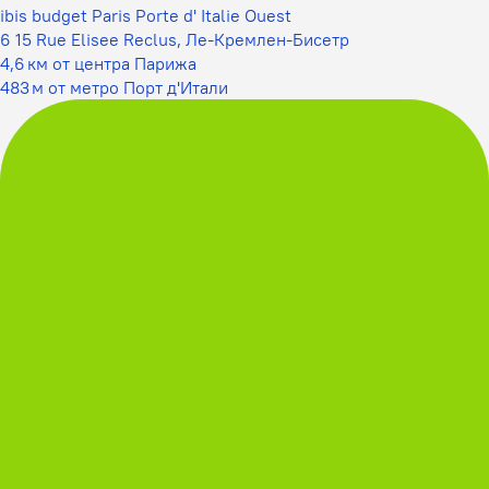
ibis budget Paris Porte d' Italie Ouest
6 15 Rue Elisee Reclus, Ле-Кремлен-Бисетр
4,6 км от центра Парижа
483 м от метро Порт д'Итали