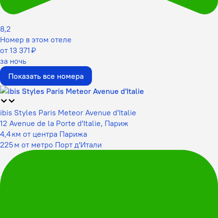
8,2
Номер в этом отеле
от 13 371 ₽
за ночь
Показать все номера
ibis Styles Paris Meteor Avenue d'Italie
12 Avenue de la Porte d'Italie, Париж
4,4 км от центра Парижа
225 м от метро Порт д'Итали