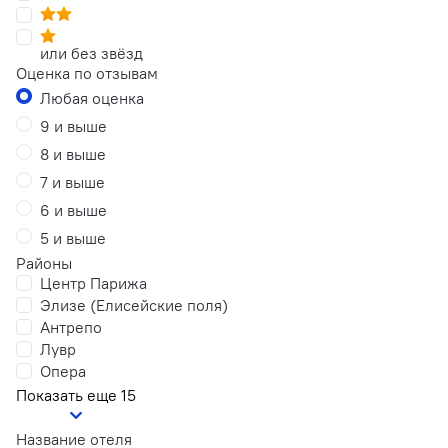
или без звёзд
Оценка по отзывам
Любая оценка
9 и выше
8 и выше
7 и выше
6 и выше
5 и выше
Районы
Центр Парижа
Элизе (Елисейские поля)
Антрепо
Лувр
Опера
Показать еще 15
Название отеля