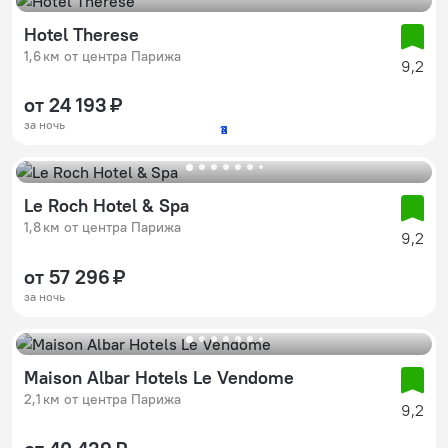
Hotel Therese
1,6 км от центра Парижа
9,2
от 24 193 ₽
за ночь
11
2
3
4
5
Le Roch Hotel & Spa
1,8 км от центра Парижа
9,2
от 57 296 ₽
за ночь
Maison Albar Hotels Le Vendome
2,1 км от центра Парижа
9,2