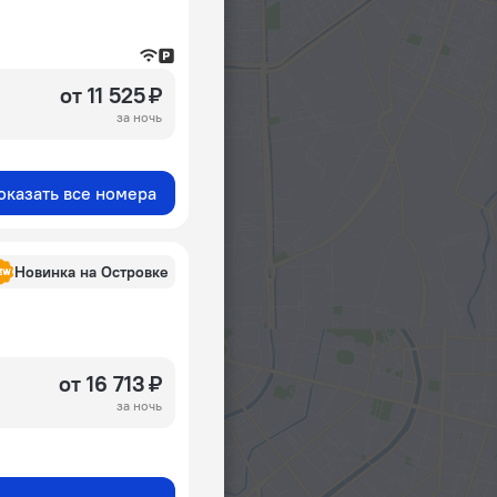
от 11 525 ₽
за ночь
оказать все номера
Новинка на Островке
от 16 713 ₽
за ночь