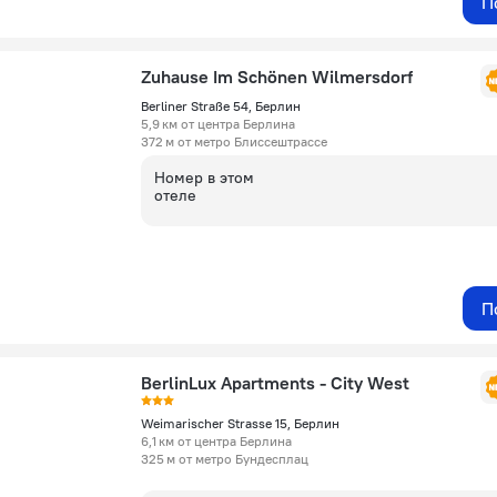
П
Zuhause Im Schönen Wilmersdorf
Berliner Straße 54, Берлин
5,9 км от центра Берлина
372 м от метро Блиссештрассе
Номер в этом
отеле
П
BerlinLux Apartments - City West
Weimarischer Strasse 15, Берлин
6,1 км от центра Берлина
325 м от метро Бундесплац