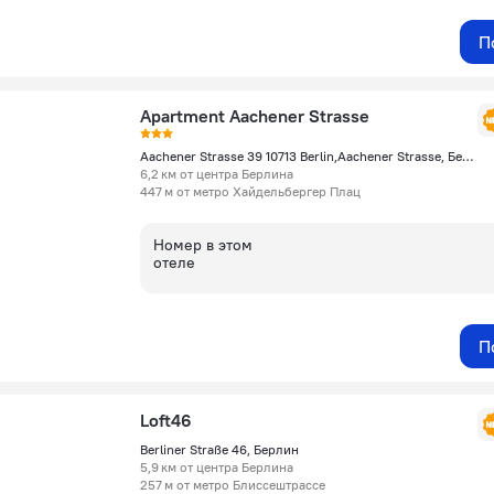
П
Apartment Aachener Strasse
Aachener Strasse 39 10713 Berlin,Aachener Strasse, Берлин
6,2 км от центра Берлина
447 м от метро Хайдельбергер Плац
Номер в этом
отеле
П
Loft46
Berliner Straße 46, Берлин
5,9 км от центра Берлина
257 м от метро Блиссештрассе