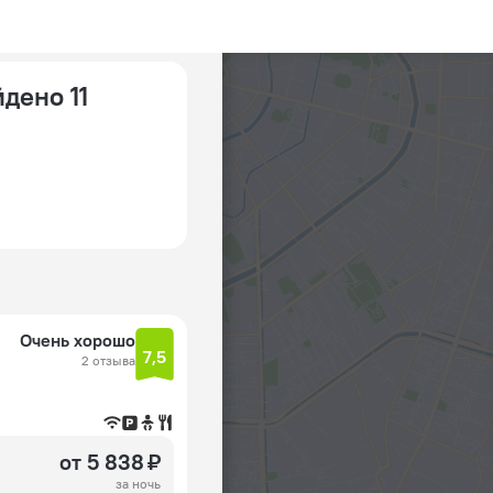
йдено 11
Очень хорошо
7,5
2 отзыва
от 5 838 ₽
за ночь