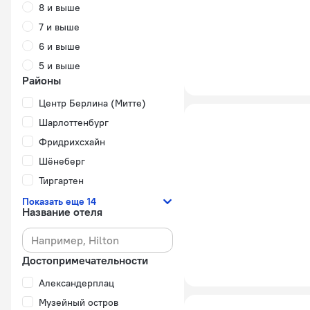
8 и выше
7 и выше
6 и выше
5 и выше
Районы
Центр Берлина (Митте)
Шарлоттенбург
Фридрихсхайн
Шёнеберг
Тиргартен
Показать еще 14
Название отеля
Достопримечательности
Александерплац
Музейный остров