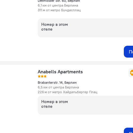
Detmolder Str. 60, Берлин
6,1 км от центра Берлина
311 м от метро Бундесплац
Номер в этом
отеле
П
Anabells Apartments
Brabanterstr. 14, Берлин
6,5 км от центра Берлина
226 м от метро Хайдельбергер Плац
Номер в этом
отеле