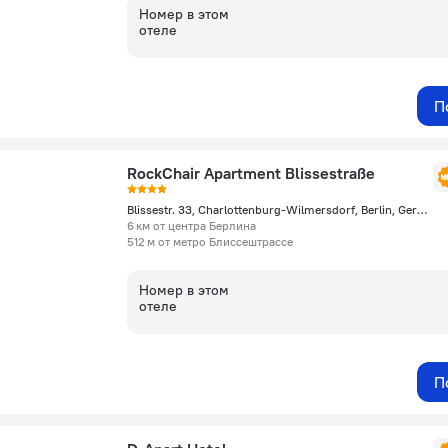
Номер в этом
отеле
П
RockChair Apartment Blissestraße
Blissestr. 33, Charlottenburg-Wilmersdorf, Berlin, Germany, Берлин
6 км от центра Берлина
512 м от метро Блиссештрассе
Номер в этом
отеле
П