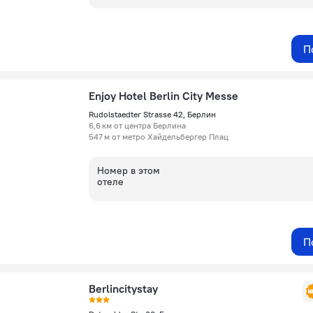
П
Enjoy Hotel Berlin City Messe
Rudolstaedter Strasse 42, Берлин
6,6 км от центра Берлина
547 м от метро Хайдельбергер Плац
Номер в этом
отеле
П
Berlincitystay