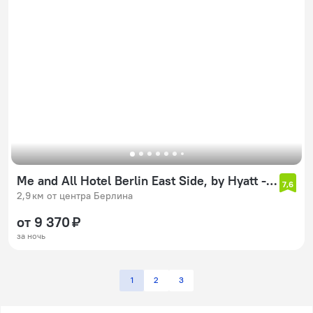
Me and All Hotel Berlin East Side, by Hyatt - NEW OPENING
7,6
2,9 км от центра Берлина
от 9 370 ₽
за ночь
1
2
3