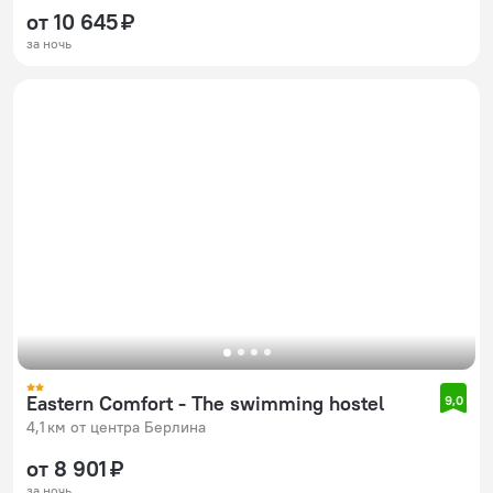
от 10 645 ₽
за ночь
Eastern Comfort - The swimming hostel
9,0
4,1 км от центра Берлина
от 8 901 ₽
за ночь