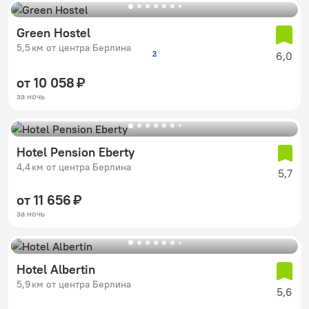
Green Hostel
5,5 км от центра Берлина
6,0
2
3
от 10 058 ₽
за ночь
Hotel Pension Eberty
4,4 км от центра Берлина
5,7
от 11 656 ₽
за ночь
Hotel Albertin
5,9 км от центра Берлина
5,6