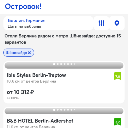
Берлин, Германия
Даты не выбраны
Отели Берлина рядом с метро Шёневайде
: доступно 15
вариантов
Шёневайде
ibis Styles Berlin-Treptow
7,8
10,6 км от центра Берлина
от 10 312 ₽
за ночь
B&B HOTEL Berlin-Adlershof
8,0
11,6 км от центра Берлина