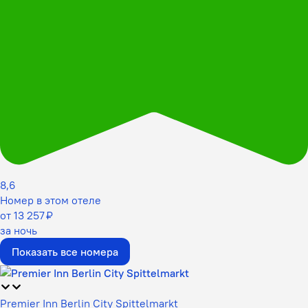
8,6
Номер в этом отеле
от 13 257 ₽
за ночь
Показать все номера
Premier Inn Berlin City Spittelmarkt