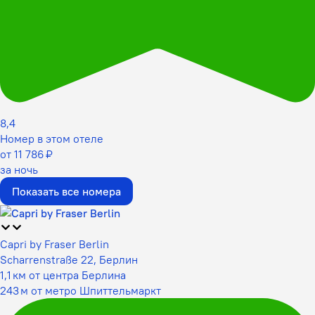
8,4
Номер в этом отеле
от 11 786 ₽
за ночь
Показать все номера
Capri by Fraser Berlin
Scharrenstraße 22, Берлин
1,1 км от центра Берлина
243 м от метро Шпиттельмаркт