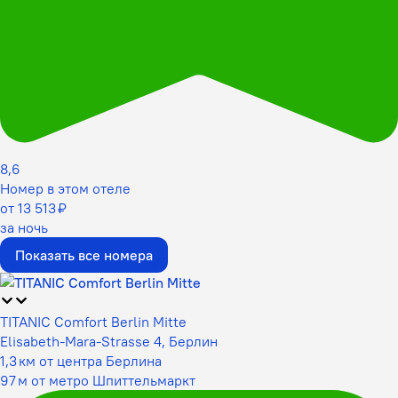
8,6
Номер в этом отеле
от 13 513 ₽
за ночь
Показать все номера
TITANIC Comfort Berlin Mitte
Elisabeth-Mara-Strasse 4, Берлин
1,3 км от центра Берлина
97 м от метро Шпиттельмаркт