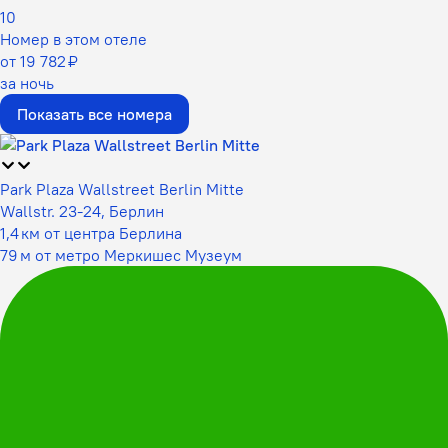
10
Номер в этом отеле
от 19 782 ₽
за ночь
Показать все номера
Park Plaza Wallstreet Berlin Mitte
Wallstr. 23-24, Берлин
1,4 км от центра Берлина
79 м от метро Меркишес Музеум