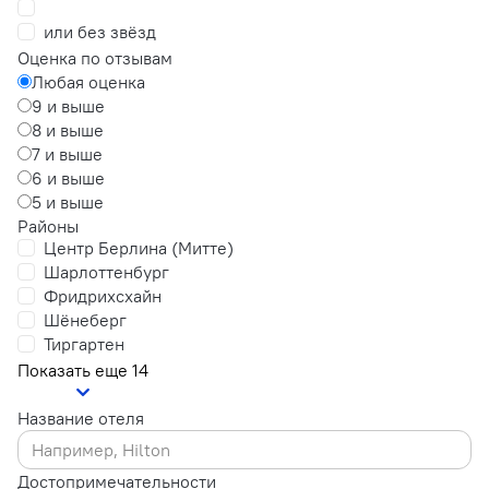
или без звёзд
Оценка по отзывам
Любая оценка
9 и выше
8 и выше
7 и выше
6 и выше
5 и выше
Районы
Центр Берлина (Митте)
Шарлоттенбург
Фридрихсхайн
Шёнеберг
Тиргартен
Показать еще 14
Название отеля
Достопримечательности