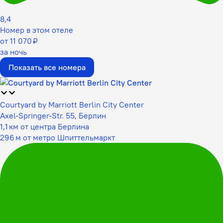
8,4
Номер в этом отеле
от 11 070 ₽
за ночь
Показать все номера
Courtyard by Marriott Berlin City Center
Axel-Springer-Str. 55, Берлин
1,1 км от центра Берлина
296 м от метро Шпиттельмаркт