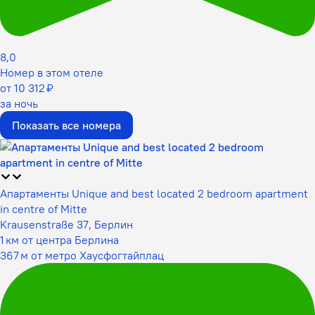
8,0
Номер в этом отеле
от 10 312 ₽
за ночь
Показать все номера
Апартаменты Unique and best located 2 bedroom apartment
in centre of Mitte
Krausenstraße 37, Берлин
1 км от центра Берлина
367 м от метро Хаусфогтайплац