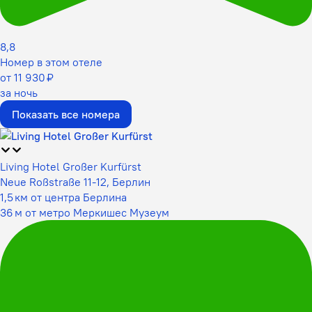
8,8
Номер в этом отеле
от 11 930 ₽
за ночь
Показать все номера
Living Hotel Großer Kurfürst
Neue Roßstraße 11-12, Берлин
1,5 км от центра Берлина
36 м от метро Меркишес Музеум