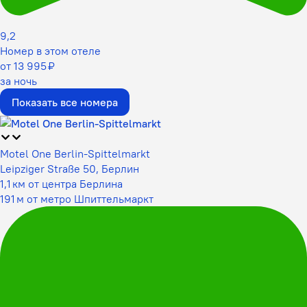
9,2
Номер в этом отеле
от 13 995 ₽
за ночь
Показать все номера
Motel One Berlin-Spittelmarkt
Leipziger Straße 50, Берлин
1,1 км от центра Берлина
191 м от метро Шпиттельмаркт