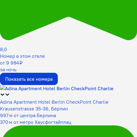
8,0
Номер в этом отеле
от 9 984 ₽
за ночь
Показать все номера
Adina Apartment Hotel Berlin CheckPoint Charlie
Krausenstrasse 35-36, Берлин
997 м от центра Берлина
370 м от метро Хаусфогтайплац