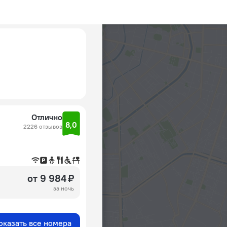
Отлично
8,0
2226 отзывов
от 9 984 ₽
за ночь
оказать все номера