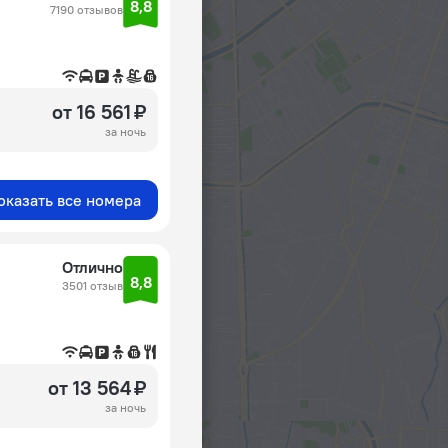
8,8
7190 отзывов
от 16 561 ₽
за ночь
оказать все номера
Отлично
8,8
3501 отзыв
от 13 564 ₽
за ночь