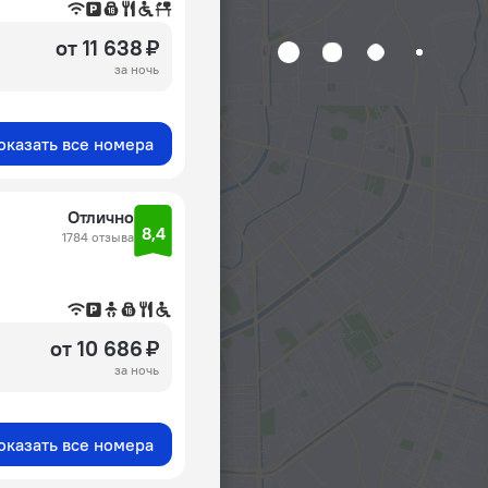
от 11 638 ₽
за ночь
оказать все номера
Отлично
8,4
1784 отзыва
от 10 686 ₽
за ночь
оказать все номера