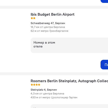
Ibis Budget Berlin Airport
Schwalbenweg 47, Берлин
16,7 км от центра Берлина
62 м от метро Грюнбергалле
Номер в этом
отеле
П
Steinplatz 4, Берлин
4,3 км от центра Берлина
433 м от метро Цоологишер Гартен