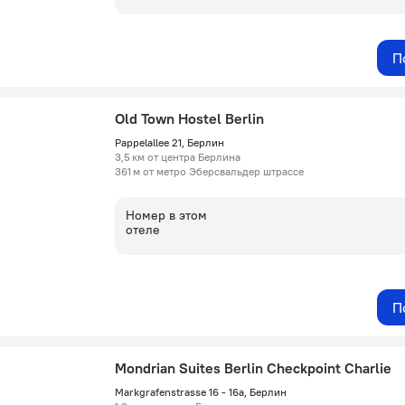
П
Old Town Hostel Berlin
Pappelallee 21, Берлин
3,5 км от центра Берлина
361 м от метро Эберсвальдер штрассе
Номер в этом
отеле
П
Mondrian Suites Berlin Checkpoint Charlie
Markgrafenstrasse 16 - 16a, Берлин