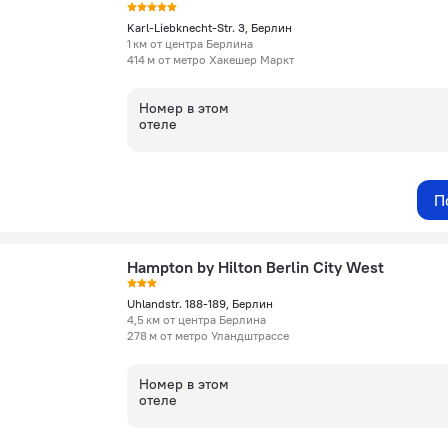
Karl-Liebknecht-Str. 3, Берлин
1 км от центра Берлина
414 м от метро Хакешер Маркт
Номер в этом
отеле
П
Hampton by Hilton Berlin City West
Uhlandstr. 188-189, Берлин
4,5 км от центра Берлина
278 м от метро Уландштрассе
Номер в этом
отеле