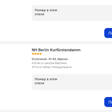
Номер в этом
отеле
П
NH Berlin Kurfürstendamm
Grolmanstr. 41-43, Берлин
4,6 км от центра Берлина
217 м от метро Уландштрассе
Номер в этом
отеле
П