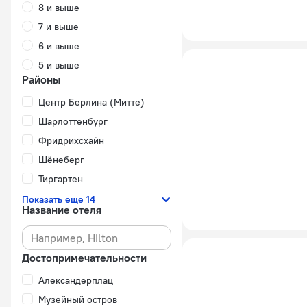
8 и выше
7 и выше
6 и выше
5 и выше
Районы
Центр Берлина (Митте)
Шарлоттенбург
Фридрихсхайн
Шёнеберг
Тиргартен
Показать еще 14
Название отеля
Достопримечательности
Александерплац
Музейный остров