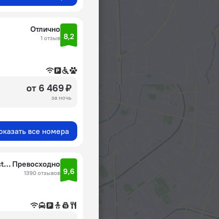
Отлично
8,2
1 отзыв
от 6 469 ₽
за ночь
оказать все номера
Roomers Berlin Steinplatz, Autograph Collection
Превосходно
9,6
1390 отзывов