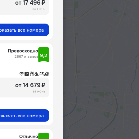
от 17 496 ₽
за ночь
оказать все номера
Превосходно
9,2
2867 отзывов
от 14 679 ₽
за ночь
оказать все номера
Отлично