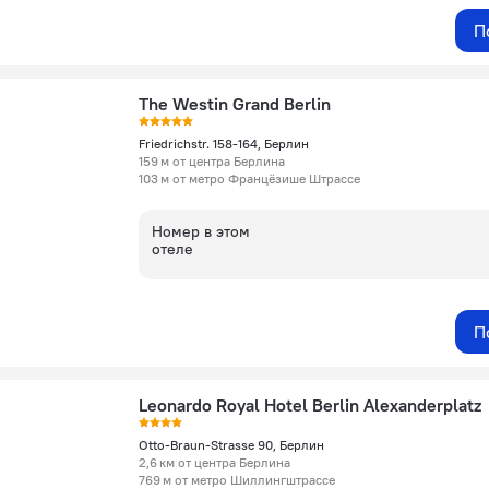
П
The Westin Grand Berlin
Friedrichstr. 158-164, Берлин
159 м от центра Берлина
103 м от метро Францёзише Штрассе
Номер в этом
отеле
П
Leonardo Royal Hotel Berlin Alexanderplatz
Otto-Braun-Strasse 90, Берлин
2,6 км от центра Берлина
769 м от метро Шиллингштрассе