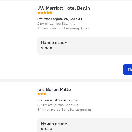
JW Marriott Hotel Berlin
Stauffenbergstr. 26, Берлин
2 км от центра Берлина
833 м от метро Потсдамер Плац
Номер в этом
отеле
П
ibis Berlin Mitte
Prenzlauer Allee 4, Берлин
2,4 км от центра Берлина
541 м от метро Зенефельдерплац
Номер в этом
отеле