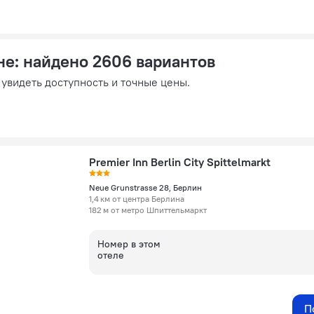
не
: найдено 2606 вариантов
 увидеть доступность и точные цены.
Premier Inn Berlin City Spittelmarkt
Neue Grunstrasse 28, Берлин
1,4 км от центра Берлина
182 м от метро Шпиттельмаркт
Номер в этом
отеле
П