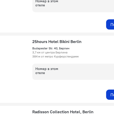
Номер в этом
отеле
П
25hours Hotel Bikini Berlin
Budapester Str. 40, Берлин
3,7 км от центра Берлина
384 м от метро Курфюрстендамм
Номер в этом
отеле
П
Radisson Collection Hotel, Berlin