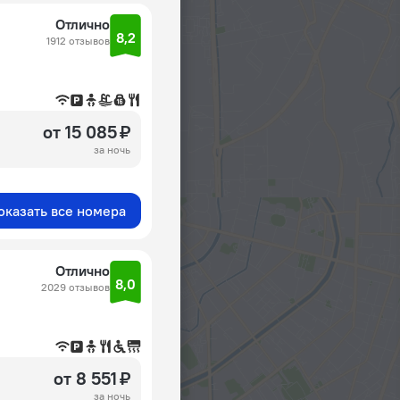
Отлично
8,2
1912 отзывов
от 15 085 ₽
за ночь
оказать все номера
Отлично
8,0
2029 отзывов
от 8 551 ₽
за ночь