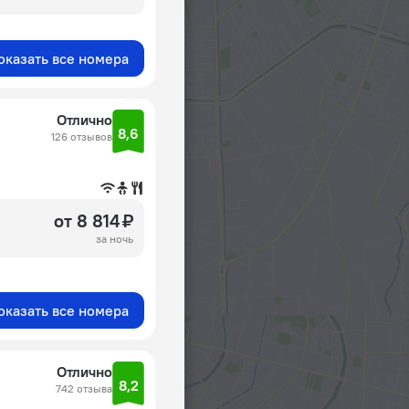
оказать все номера
Отлично
8,6
126 отзывов
от 8 814 ₽
за ночь
оказать все номера
Отлично
8,2
742 отзыва